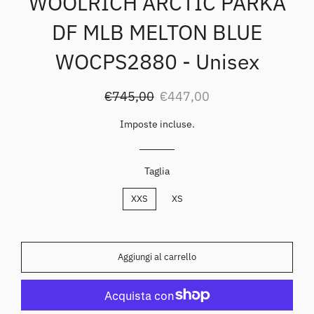
WOOLRICH ARCTIC PARKA
DF MLB MELTON BLUE
WOCPS2880 - Unisex
Prezzo
Prezzo
€745,00
€447,00
di
scontato
listino
Imposte incluse.
Taglia
XXS
XS
Aggiungi al carrello