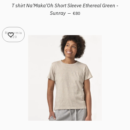
T shirt Na'Maka'Oh Short Sleeve Ethereal Green -
Prezzo di listino
Sunray
—
€80
Risparmia
€20