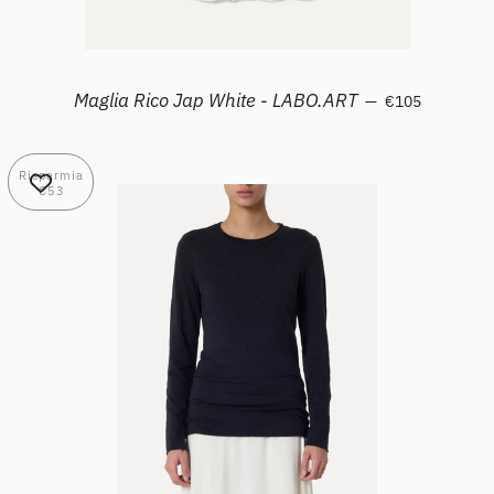
Prezzo di listin
Maglia Rico Jap White - LABO.ART
—
€105
Risparmia
€53