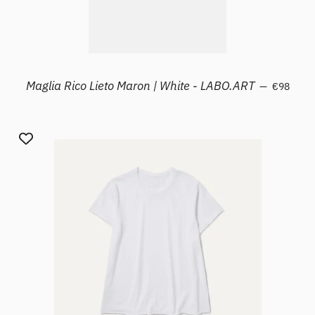
Prezzo sc
Maglia Rico Lieto Maron | White - LABO.ART
—
€98