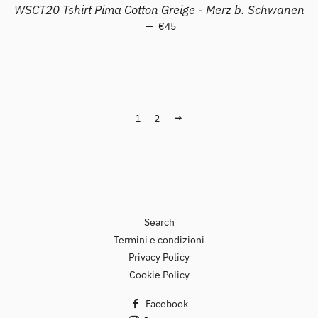
WSCT20 Tshirt Pima Cotton Greige - Merz b. Schwanen
—
Prezzo scontato
€45
1
2
Prossimo
Search
Termini e condizioni
Privacy Policy
Cookie Policy
Facebook