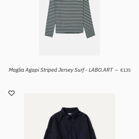
Prezzo di 
Maglia Agapi Striped Jersey Surf - LABO.ART
—
€135