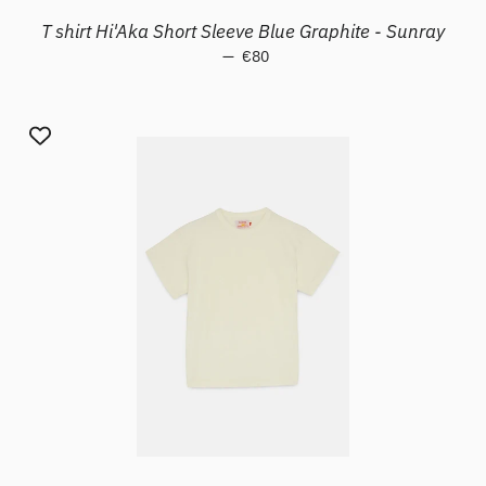
T shirt Hi'Aka Short Sleeve Blue Graphite - Sunray
—
Prezzo di listino
€80