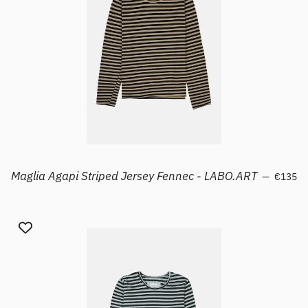
Prezzo d
Maglia Agapi Striped Jersey Fennec - LABO.ART
—
€135