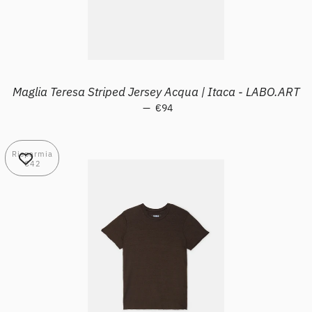
Maglia Teresa Striped Jersey Acqua | Itaca - LABO.ART
—
Prezzo scontato
€94
Risparmia
€42