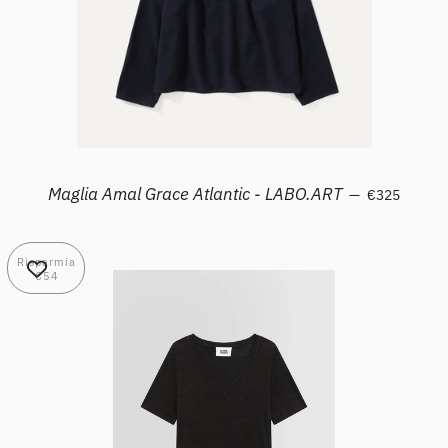
Prezzo di lis
Maglia Amal Grace Atlantic - LABO.ART
—
€325
Risparmia
€54