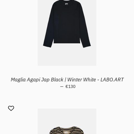
Maglia Agapi Jap Black | Winter White - LABO.ART
—
Prezzo di listino
€130