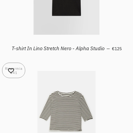
Prezzo sco
T-shirt In Lino Stretch Nero - Alpha Studio
—
€125
Risparmia
€41