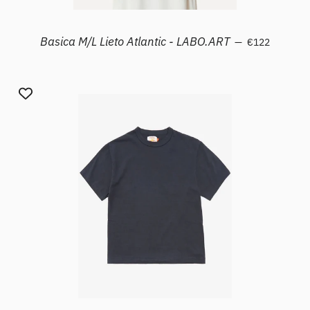
Prezzo sconta
Basica M/L Lieto Atlantic - LABO.ART
—
€122