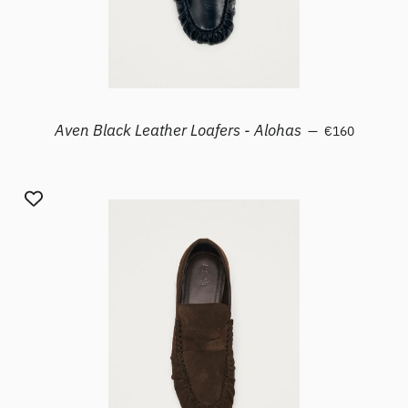
Prezzo di listi
Aven Black Leather Loafers - Alohas
—
€160