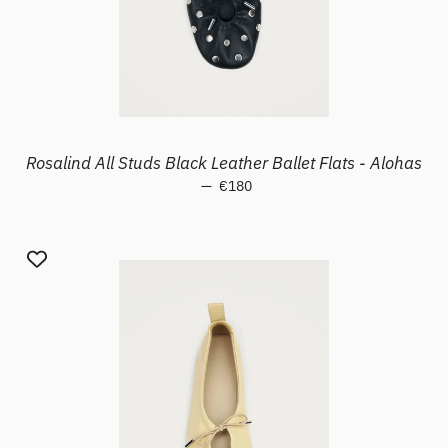
Rosalind All Studs Black Leather Ballet Flats - Alohas
—
Prezzo di listino
€180