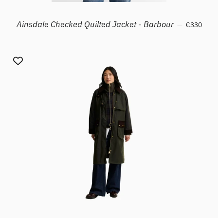
Prezzo di l
Ainsdale Checked Quilted Jacket - Barbour
—
€330