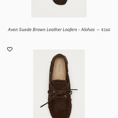
Prezzo di 
Aven Suede Brown Leather Loafers - Alohas
—
€160