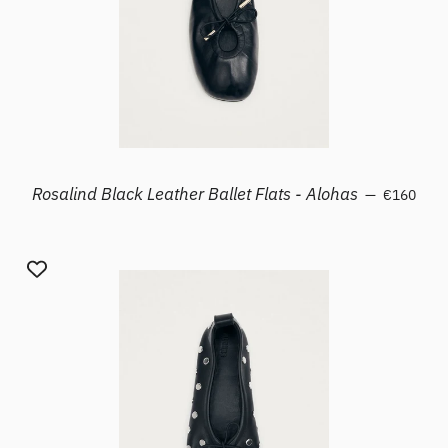
Prezzo di 
Rosalind Black Leather Ballet Flats - Alohas
—
€160