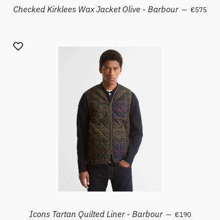
Prezzo di 
Checked Kirklees Wax Jacket Olive - Barbour
—
€575
Prezzo di listi
Icons Tartan Quilted Liner - Barbour
—
€190