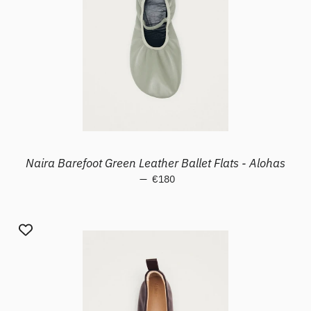
Naira Barefoot Green Leather Ballet Flats - Alohas
—
Prezzo di listino
€180