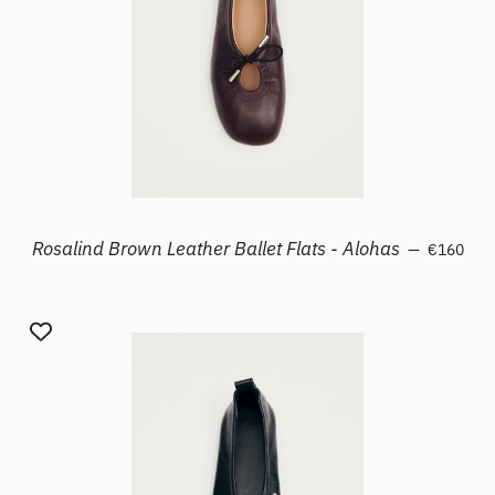
Prezzo di 
Rosalind Brown Leather Ballet Flats - Alohas
—
€160