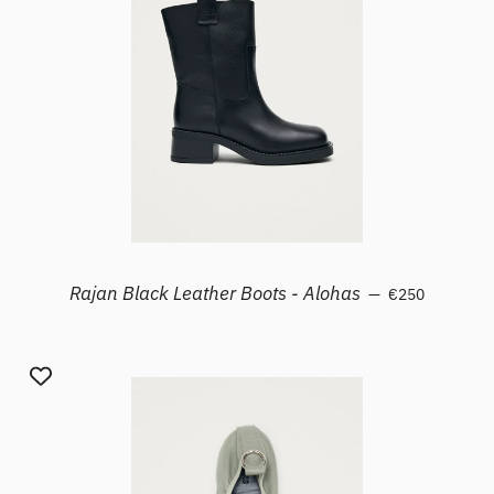
Prezzo di listin
Rajan Black Leather Boots - Alohas
—
€250