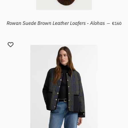
Prezzo di
Rowan Suede Brown Leather Loafers - Alohas
—
€160