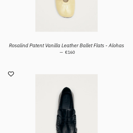
Rosalind Patent Vanilla Leather Ballet Flats - Alohas
—
Prezzo di listino
€160