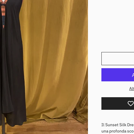
l
Al
Il
Sunset
Silk Dre
una profonda scoll