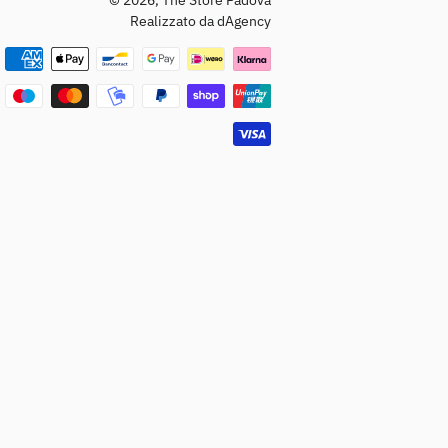
Realizzato da dAgency
Metodi
di
pagamento
Donna
Uomo
Donna
Uomo