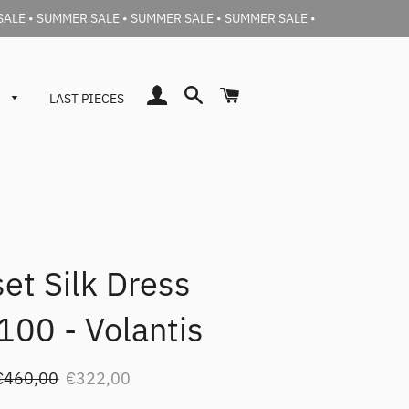
SALE • SUMMER SALE • SUMMER SALE • SUMMER SALE •
Accedi
Cerca
Carrello
a
LAST PIECES
et Silk Dress
Barena Donna
Jeans
Barena Uomo
00 - Volantis
Prezzo
Prezzo
€460,00
€322,00
i
scontato