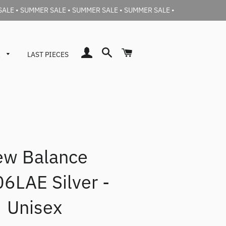
SALE • SUMMER SALE • SUMMER SALE • SUMMER SALE •
Accedi
Cerca
Carrello
a
LAST PIECES
ew Balance
Barena Donna
Jeans
Barena Uomo
6LAE Silver -
Unisex