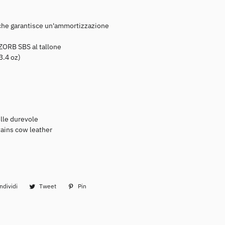
che garantisce un'ammortizzazione
ZORB SBS al tallone
3.4 oz)
Donna
Uomo
elle durevole
tains cow leather
Donna
Uomo
ndividi
Condividi
Tweet
Twitta
Pin
Pinna
su
su
su
Facebook
Twitter
Pinterest