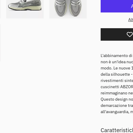
Al
L'abbinamento di 
non è un'idea nuo
modo. Le nuove 19
della silhouette -
rivestimenti sinte
cuscinetti ABZORB
reimmaginano nel
Questo design non
demarcazione tra
all'avanguardia, m
Caratteristi