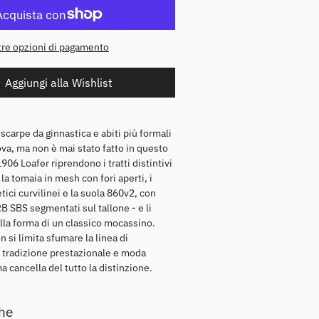
T-Shirt
Felpe
tre opzioni di pagamento
Overshirt
Aggiungi alla Wishlist
Shorts
Camicie
scarpe da ginnastica e abiti più formali
va, ma non è mai stato fatto in questo
06 Loafer riprendono i tratti distintivi
 la tomaia in mesh con fori aperti, i
tici curvilinei e la suola 860v2, con
 SBS segmentati sul tallone - e li
la forma di un classico mocassino.
 si limita sfumare la linea di
 tradizione prestazionale e moda
a cancella del tutto la distinzione.
che