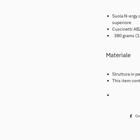
Suola N-ergy 
superiore
Cuscinetti AB
380 grams (1
Materiale
Struttura in p
This item con
Co