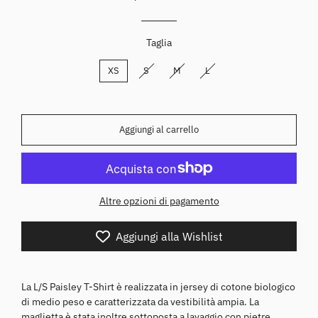
Taglia
XS
S
M
L
Aggiungi al carrello
Altre opzioni di pagamento
Aggiungi alla Wishlist
La L/S Paisley T-Shirt è realizzata in jersey di cotone biologico
di medio peso e caratterizzata da vestibilità ampia. La
maglietta è stata inoltre sottoposta a lavaggio con pietre