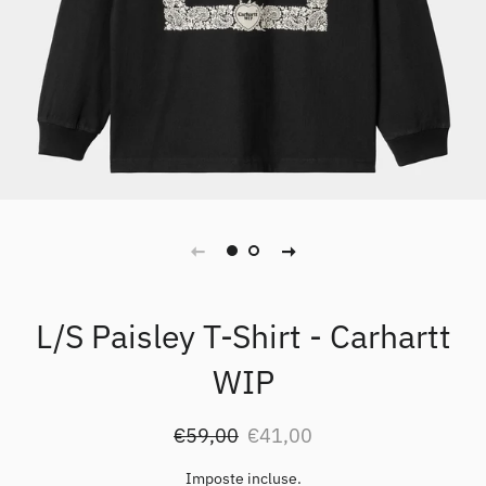
L/S Paisley T-Shirt - Carhartt
WIP
Prezzo
Prezzo
€59,00
€41,00
di
scontato
listino
Imposte incluse.