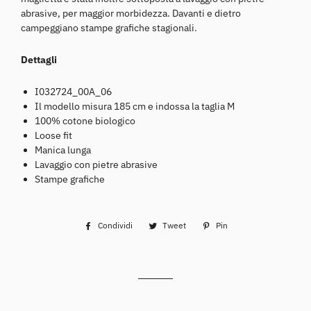
abrasive, per maggior morbidezza. Davanti e dietro
campeggiano stampe grafiche stagionali.
Dettagli
I032724_00A_06
Il modello misura 185 cm e indossa la taglia M
100% cotone biologico
Loose fit
Manica lunga
Lavaggio con pietre abrasive
Stampe grafiche
Condividi
Condividi
Tweet
Twitta
Pin
Pinna
su
su
su
Facebook
Twitter
Pinterest