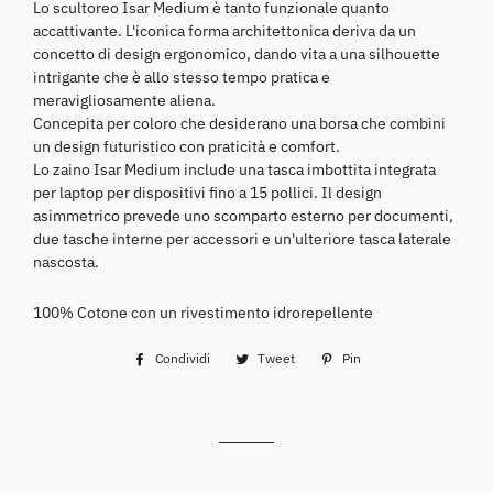
Lo scultoreo Isar Medium è tanto funzionale quanto
accattivante. L'iconica forma architettonica deriva da un
concetto di design ergonomico, dando vita a una silhouette
intrigante che è allo stesso tempo pratica e
meravigliosamente aliena.
Concepita per coloro che desiderano una borsa che combini
un design futuristico con praticità e comfort.
Lo zaino Isar Medium include una tasca imbottita integrata
per laptop per dispositivi fino a 15 pollici. Il design
asimmetrico prevede uno scomparto esterno per documenti,
due tasche interne per accessori e un'ulteriore tasca laterale
nascosta.
100% Cotone con un rivestimento idrorepellente
Condividi
Condividi
Tweet
Twitta
Pin
Pinna
su
su
su
Facebook
Twitter
Pinterest