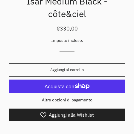
Isar Medium Black -
côte&ciel
Prezzo
Prezzo
€330,00
di
scontato
listino
Imposte incluse.
Aggiungi al carrello
Altre opzioni di pagamento
Aggiungi alla Wishlist