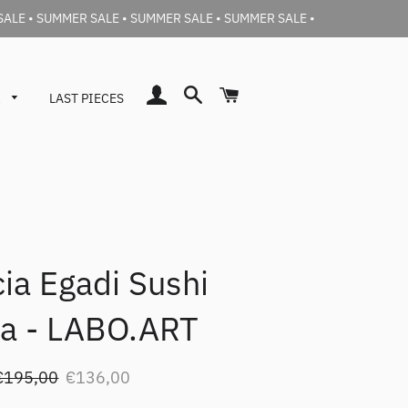
SALE • SUMMER SALE • SUMMER SALE • SUMMER SALE •
Accedi
Cerca
Carrello
a
LAST PIECES
ia Egadi Sushi
Barena Donna
Jeans
Barena Uomo
a - LABO.ART
Prezzo
Prezzo
€195,00
€136,00
i
scontato