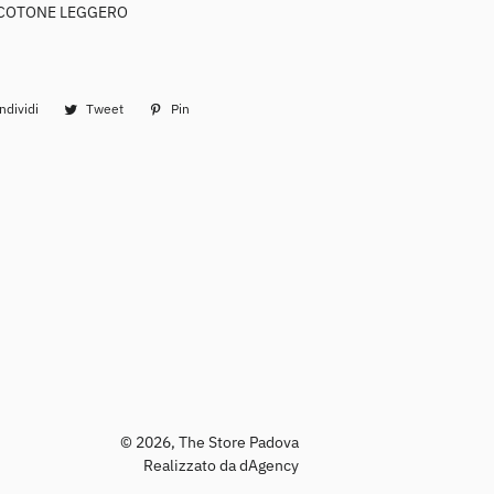
 COTONE LEGGERO
T-Shirt
Felpe
Overshirt
ndividi
Condividi
Tweet
Twitta
Pin
Pinna
su
su
su
Shorts
Facebook
Twitter
Pinterest
Camicie
© 2026,
The Store Padova
Realizzato da dAgency