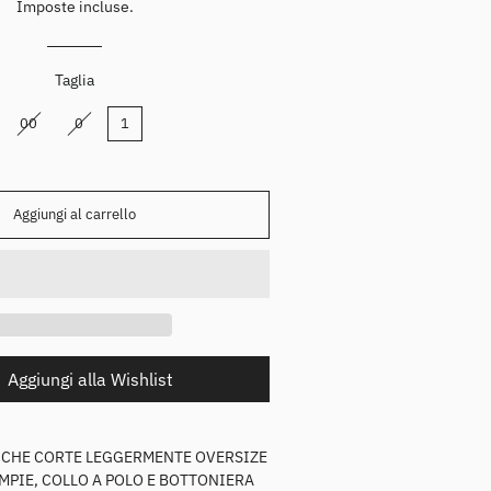
istino
Imposte incluse.
Jeans
Taglia
00
0
1
Aggiungi al carrello
Aggiungi alla Wishlist
ICHE CORTE LEGGERMENTE OVERSIZE
Cappelli
PIE, COLLO A POLO E BOTTONIERA