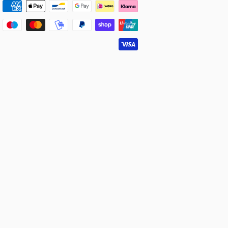
Metodi
di
pagamento
Donna
Uomo
Donna
Uomo