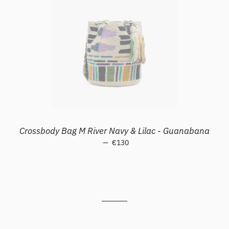
Crossbody Bag M River Navy & Lilac - Guanabana
—
Prezzo di listino
€130