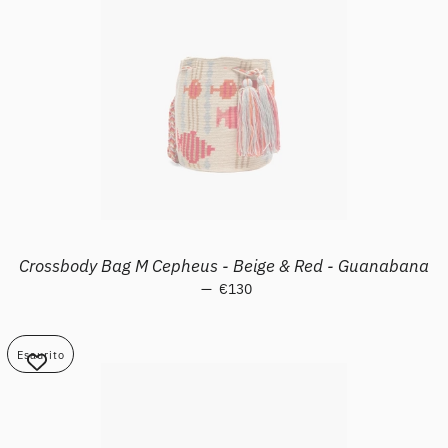
Crossbody Bag M Cepheus - Beige & Red - Guanabana
—
Prezzo di listino
€130
Esaurito