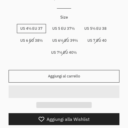
Size
US 4½ EU 37
US 5 EU 37½
US 5½ EU 38
US 6 EU 38½
US 6½ EU 39½
US 7 EU 40
US 7½ EU 40½
Aggiungi al carrello
Aggiungi alla Wishlist