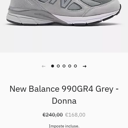
New Balance 990GR4 Grey -
Donna
Prezzo
Prezzo
€240,00
€168,00
di
scontato
listino
Imposte incluse.