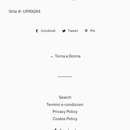
Stile #:
U990GR4
Condividi
Condividi
Tweet
Twitta
Pin
Pinna
su
su
su
Facebook
Twitter
Pinterest
← Torna a Donna
Search
Termini e condizioni
Privacy Policy
Cookie Policy